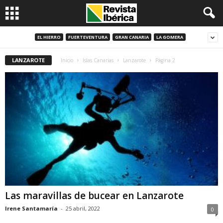
EL HIERRO
FUERTEVENTURA
GRAN CANARIA
LA GOMERA
LANZAROTE
Inicio
Islas Canarias
Lanzarote
Página 2
Las maravillas de bucear en Lanzarote
Irene Santamaría
-
25 abril, 2022
0