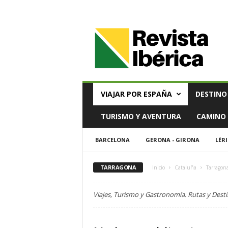
V
i
a
j
e
s
,
VIAJAR POR ESPAÑA
DESTINO
T
u
TURISMO Y AVENTURA
CAMINO 
r
i
BARCELONA
GERONA - GIRONA
LÉRI
s
m
o
TARRAGONA
Inicio
Cataluña
Tarragon
y
G
Viajes, Turismo y Gastronomía. Rutas y Desti
a
s
t
r