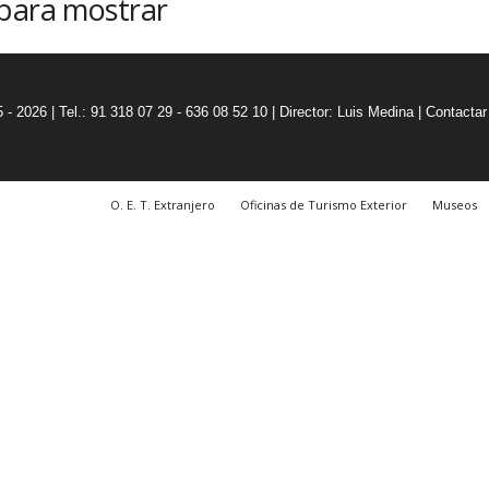
 para mostrar
5 - 2026 | Tel.: 91 318 07 29 - 636 08 52 10 |
Director: Luis Medina
|
Contactar
O. E. T. Extranjero
Oficinas de Turismo Exterior
Museos