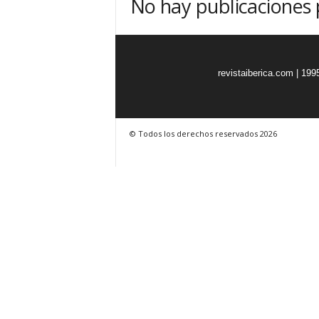
No hay publicaciones
o
n
o
m
í
revistaiberica.com | 199
a
© Todos los derechos reservados 2026