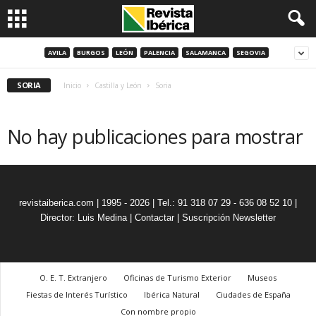
AVILA
BURGOS
LEÓN
PALENCIA
SALAMANCA
SEGOVIA
SORIA
Inicio
Castilla y León
Soria
No hay publicaciones para mostrar
revistaiberica.com | 1995 - 2026 | Tel.: 91 318 07 29 - 636 08 52 10 |
Director: Luis Medina
|
Contactar
|
Suscripción Newsletter
O. E. T. Extranjero
Oficinas de Turismo Exterior
Museos
Fiestas de Interés Turístico
Ibérica Natural
Ciudades de España
Con nombre propio