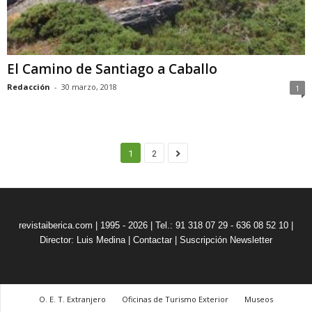
El Camino de Santiago a Caballo
Redacción
-
30 marzo, 2018
1
1
2
revistaiberica.com | 1995 - 2026 | Tel.: 91 318 07 29 - 636 08 52 10 |
Director: Luis Medina
|
Contactar
|
Suscripción Newsletter
O. E. T. Extranjero
Oficinas de Turismo Exterior
Museos