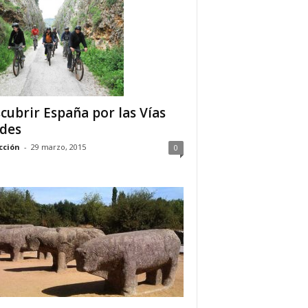
cubrir España por las Vías
des
cción
-
29 marzo, 2015
0