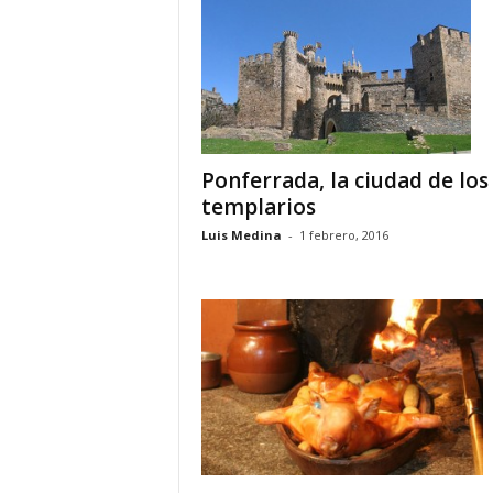
o
n
o
m
í
a
Ponferrada, la ciudad de los
templarios
Luis Medina
-
1 febrero, 2016