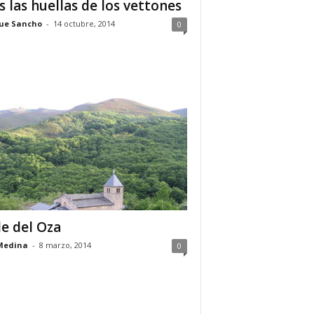
s las huellas de los vettones
ue Sancho
-
14 octubre, 2014
0
le del Oza
Medina
-
8 marzo, 2014
0