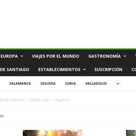
 EUROPA
VIAJES POR EL MUNDO
GASTRONOMÍA
DE SANTIAGO
ESTABLECIMIENTOS
SUSCRIPCIÓN
C
SALAMANCA
SEGOVIA
SORIA
VALLADOLID
 Rutas y Destinos
Castilla y León
Página 13
ón