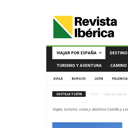
V
i
a
j
e
s
,
VIAJAR POR ESPAÑA
DESTINO
T
u
TURISMO Y AVENTURA
CAMINO 
r
i
AVILA
BURGOS
LEÓN
PALENCIA
s
m
o
CASTILLA Y LEÓN
Inicio
Viajes por España:
y
G
Viajes, turismo, rutas y destinos Castilla y Le
a
s
t
r