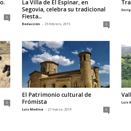
Tra
La Villa de El Espinar, en
o.
Segovia, celebra su tradicional
Enriq
Fiesta...
0
Redacción
-
25 febrero, 2015
0
El Patrimonio cultural de
Val
Frómista
Luis 
0
Luis Medina
-
27 marzo, 2014
0