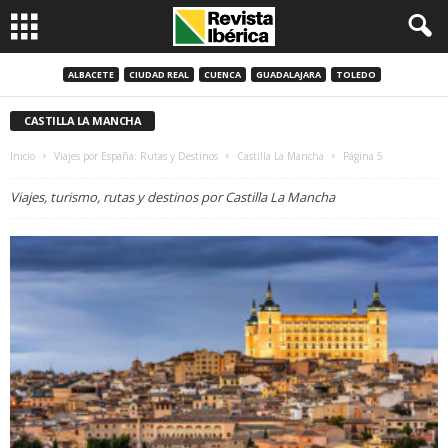
ALBACETE
CIUDAD REAL
CUENCA
GUADALAJARA
TOLEDO
CASTILLA LA MANCHA
Inicio
Viajes por España: Rutas y Destinos
Castilla La Mancha
Página 5
Viajes, turismo, rutas y destinos por Castilla La Mancha