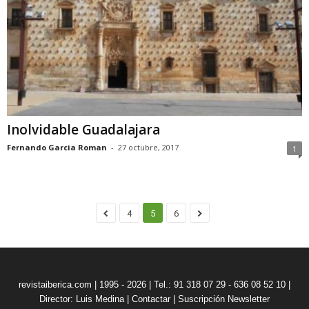
Inolvidable Guadalajara
Fernando Garcia Roman
-
27 octubre, 2017
1
4
5
6
revistaiberica.com | 1995 - 2026 | Tel.: 91 318 07 29 - 636 08 52 10 |
Director: Luis Medina
|
Contactar
|
Suscripción Newsletter