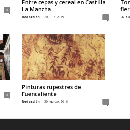
a
Entre cepas y cereal en Castilla
Tor
La Mancha
fie
0
Redacción
-
20 julio, 2019
Luis 
0
Pinturas rupestres de
Fuencaliente
0
Redacción
-
30 marzo, 2016
0