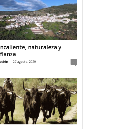
ncaliente, naturaleza y
fianza
cción
-
27 agosto, 2020
0