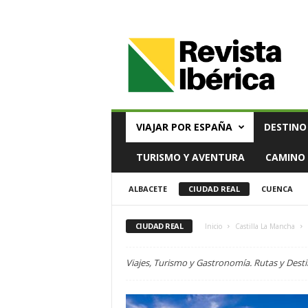
V
i
a
j
e
s
,
VIAJAR POR ESPAÑA
DESTINO
T
u
TURISMO Y AVENTURA
CAMINO 
r
i
ALBACETE
CIUDAD REAL
CUENCA
s
m
o
CIUDAD REAL
Inicio
Castilla La Mancha
y
G
Viajes, Turismo y Gastronomía. Rutas y Desti
a
s
t
r