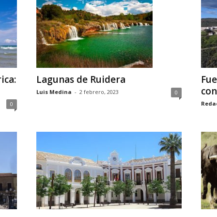
ica:
Lagunas de Ruidera
Fue
con
Luis Medina
-
2 febrero, 2023
0
Reda
0