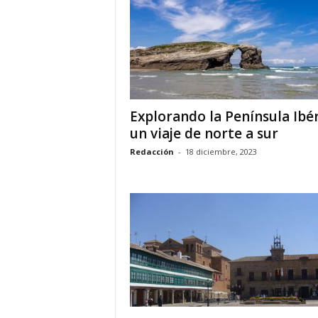
o
n
o
m
í
a
Explorando la Península Ibér
un viaje de norte a sur
Redacción
-
18 diciembre, 2023