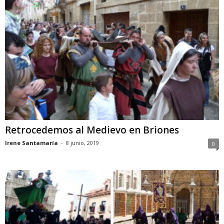
Retrocedemos al Medievo en Briones
Irene Santamaría
-
8 junio, 2019
0