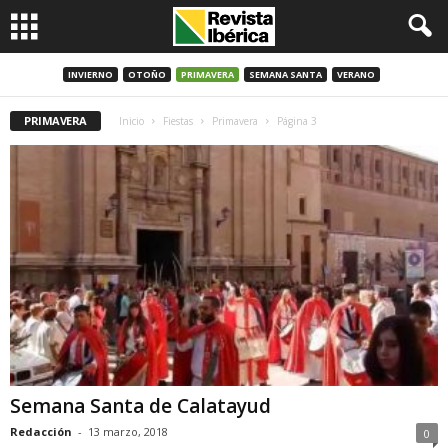
INVIERNO
OTOÑO
PRIMAVERA
SEMANA SANTA
VERANO
PRIMAVERA
Inicio
Fiestas
Primavera
Página 3
Semana Santa de Calatayud
Redacción
-
13 marzo, 2018
0