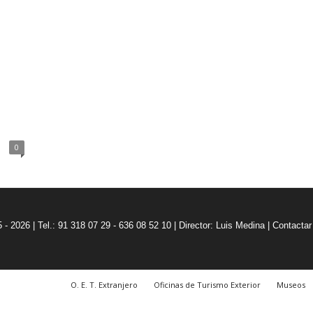
0
5 - 2026 | Tel.: 91 318 07 29 - 636 08 52 10 |
Director: Luis Medina
|
Contactar
O. E. T. Extranjero
Oficinas de Turismo Exterior
Museos