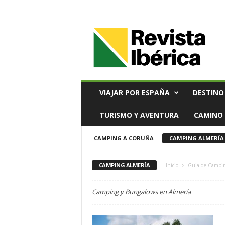
V
i
a
j
e
s
,
VIAJAR POR ESPAÑA
DESTINO
T
u
TURISMO Y AVENTURA
CAMINO 
r
i
CAMPING A CORUÑA
CAMPING ALMERÍA
s
m
o
CAMPING ALMERÍA
Inicio
Guia de Campi
y
G
Camping y Bungalows en Almería
a
s
t
r