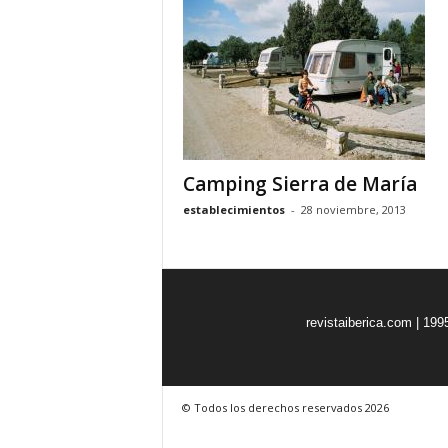
o
n
o
m
í
a
Camping Sierra de María
establecimientos
-
28 noviembre, 2013
revistaiberica.com | 199
© Todos los derechos reservados 2026