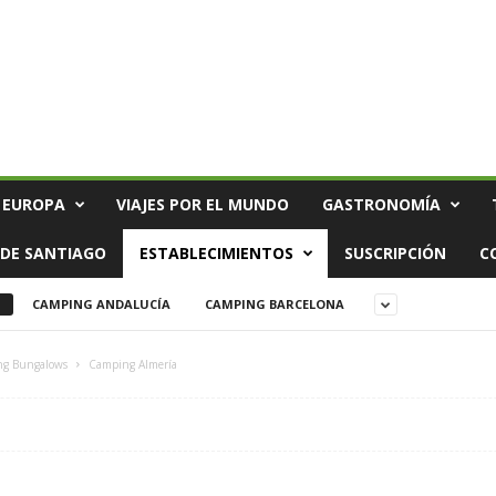
 EUROPA
VIAJES POR EL MUNDO
GASTRONOMÍA
DE SANTIAGO
ESTABLECIMIENTOS
SUSCRIPCIÓN
C
CAMPING ANDALUCÍA
CAMPING BARCELONA
ng Bungalows
Camping Almería