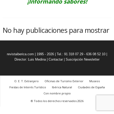
¡Informando sabores!
No hay publicaciones para mostrar
revistaiberica.com | 1995 - 2026 | Tel.: 91 318 07 29 - 636 08 52 10 |
Director: Luis Medina
|
Contactar
|
Suscripción Newsletter
O. E. T. Extranjero
Oficinas de Turismo Exterior
Museos
Fiestas de Interés Turístico
Ibérica Natural
Ciudades de España
Con nombre propio
© Todos los derechos reservados 2026