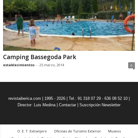
Camping Bassegoda Park
establecimientos
-
25 marzo, 2014
0
revistaiberica.com | 1995 - 2026 | Tel.: 91 318 07 29 - 636 08 52 10 |
Director: Luis Medina
|
Contactar
|
Suscripción Newsletter
O. E. T. Extranjero
Oficinas de Turismo Exterior
Museos