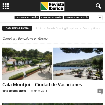
CAMPING A CORUÑA
CAMPING ALMERÍA
CAMPING ANDALUCÍA
CAMPING GIRONA
Inicio
Guia de Camping Bungalows
Camping Girona
Camping y Bungalows en Girona
Cala Montjoi – Ciudad de Vacaciones
establecimientos
-
18 junio, 2014
0