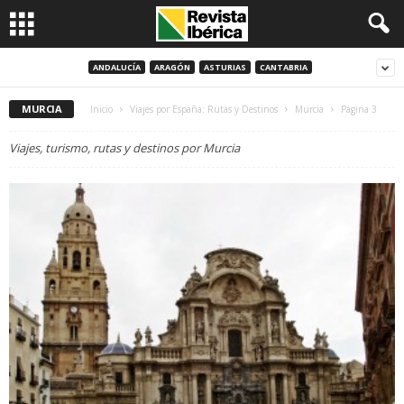
ANDALUCÍA
ARAGÓN
ASTURIAS
CANTABRIA
MURCIA
Inicio
Viajes por España: Rutas y Destinos
Murcia
Página 3
Viajes, turismo, rutas y destinos por Murcia