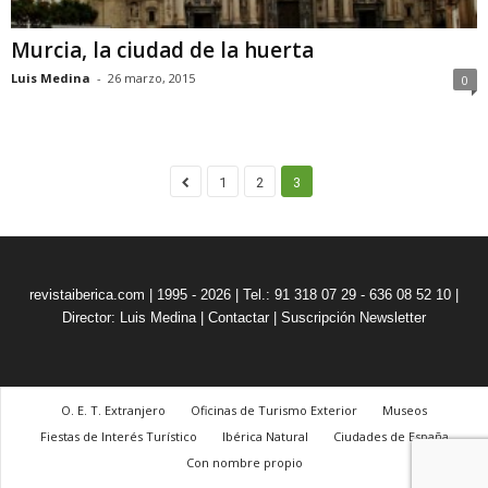
Murcia, la ciudad de la huerta
Luis Medina
-
26 marzo, 2015
0
1
2
3
revistaiberica.com | 1995 - 2026 | Tel.: 91 318 07 29 - 636 08 52 10 |
Director: Luis Medina
|
Contactar
|
Suscripción Newsletter
O. E. T. Extranjero
Oficinas de Turismo Exterior
Museos
Fiestas de Interés Turístico
Ibérica Natural
Ciudades de España
Con nombre propio