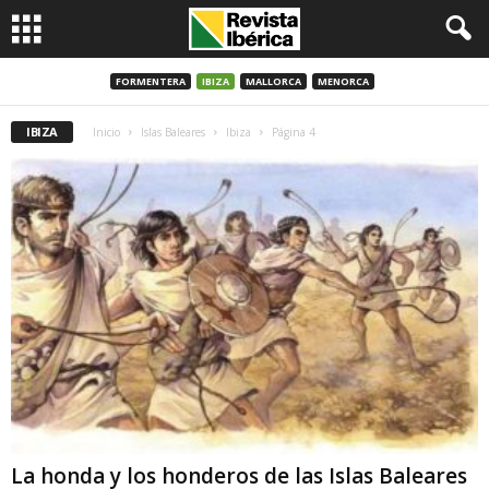
FORMENTERA
IBIZA
MALLORCA
MENORCA
IBIZA
Inicio
Islas Baleares
Ibiza
Página 4
La honda y los honderos de las Islas Baleares