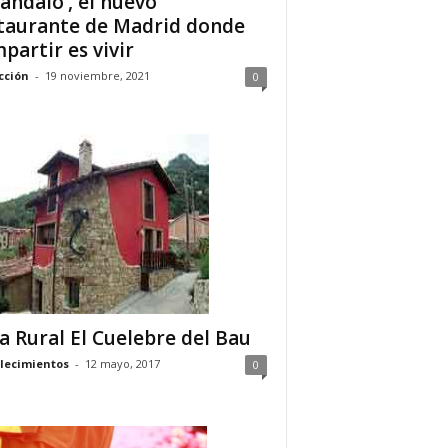
cándalo’, el nuevo
taurante de Madrid donde
partir es vivir
cción
-
19 noviembre, 2021
0
a Rural El Cuelebre del Bau
lecimientos
-
12 mayo, 2017
0