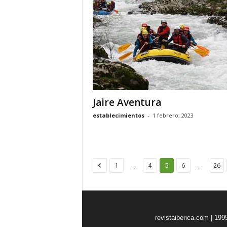
Jaire Aventura
establecimientos
-
1 febrero, 2023
...
...
1
4
5
6
26
revistaiberica.com | 199