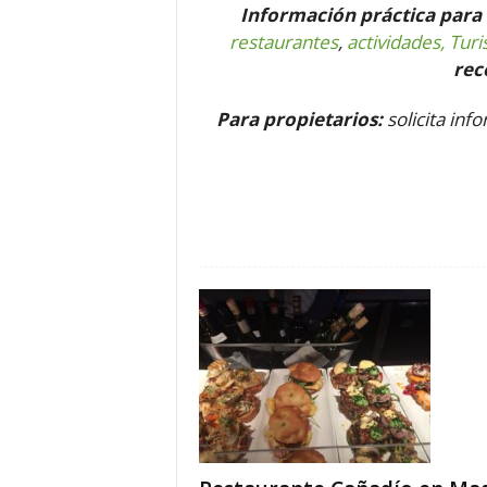
Información práctica para 
o
restaurantes
,
actividades, Tur
n
re
o
m
í
Para propietarios:
solicita inf
a