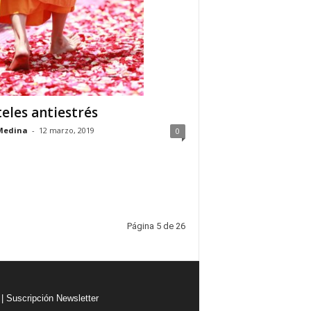
eles antiestrés
Medina
-
12 marzo, 2019
0
Página 5 de 26
|
Suscripción Newsletter