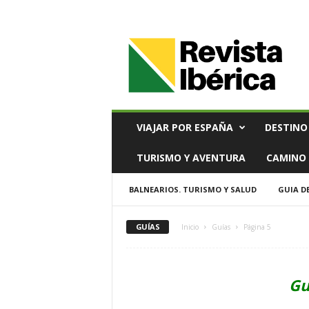
V
i
a
j
e
s
,
VIAJAR POR ESPAÑA
DESTINO
T
u
TURISMO Y AVENTURA
CAMINO 
r
i
BALNEARIOS. TURISMO Y SALUD
GUIA D
s
m
o
GUÍAS
Inicio
Guías
Página 5
y
G
a
s
Gu
t
r