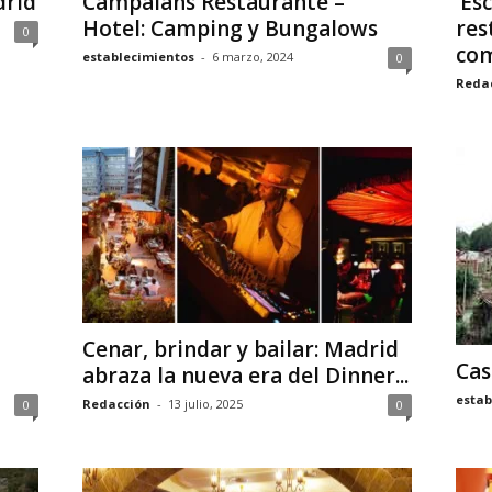
drid
Campalans Restaurante –
‘Es
Hotel: Camping y Bungalows
res
0
com
establecimientos
-
6 marzo, 2024
0
Reda
Cenar, brindar y bailar: Madrid
Cas
abraza la nueva era del Dinner...
estab
Redacción
-
13 julio, 2025
0
0