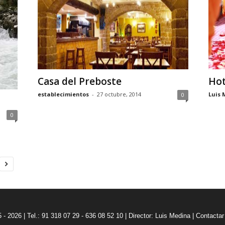
Casa del Preboste
Hot
establecimientos
-
27 octubre, 2014
Luis 
0
0
5 - 2026 | Tel.: 91 318 07 29 - 636 08 52 10 |
Director: Luis Medina
|
Contactar