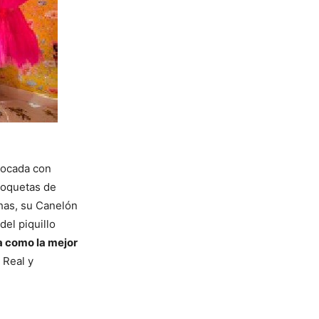
alocada con
roquetas de
has, su Canelón
del piquillo
a como la mejor
 Real y