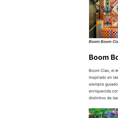
Boom Boom Ci
Boom B
Boom Ciao, el
r
inspirado en la
siempre guiados
enriquecida con
distintivo de la