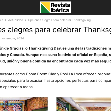
mía
Actualidad
Opciones alegres para celebrar Thanksgiving
s alegres para celebrar Thanks
 noviembre, 2024
ón de Gracias, o Thanksgiving Day, es una de las tradiciones 
os y Canadá. Aunque no es una festividad oficial en España, s
tud, unión y buena comida ha encontrado cada vez más segui
taurantes como Boom Boom Ciao y Rosi La Loca ofrecen propue
peciales para la ocasión hasta opciones perfectas para compar
 apetecer a todos.