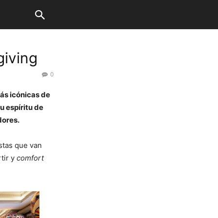
giving
0
más icónicas de
u espíritu de
dores.
stas que van
tir y
comfort