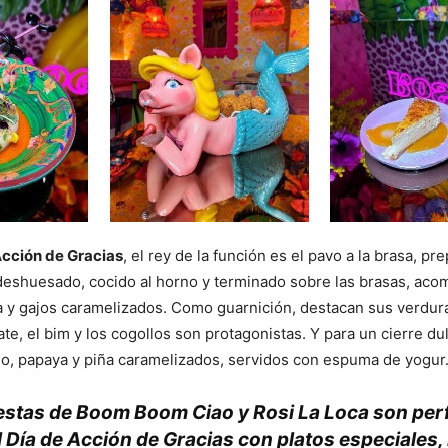
Acción de Gracias
, el rey de la función es el pavo a la brasa, p
 deshuesado, cocido al horno y terminado sobre las brasas, ac
a y gajos caramelizados. Como guarnición, destacan sus verdura
te, el bim y los cogollos son protagonistas. Y para un cierre dul
ngo, papaya y piña caramelizados, servidos con espuma de yogur
stas de Boom Boom Ciao y Rosi La Loca son per
l Día de Acción de Gracias con platos especiales,