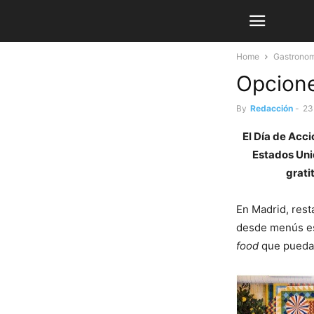
Home
Gastrono
Opcione
By
Redacción
-
23
El Día de Acci
Estados Unid
grati
En Madrid, res
desde menús es
food
que puedan