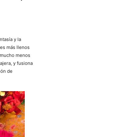
tasía y la
tes más llenos
 y mucho menos
iajera, y fusiona
ión de