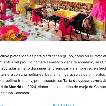
cluye platos ideales para disfrutar en grupo, como su Burrata 
mientos del piquillo, tomate semiseco y aceite ahumado, sus C
 elaboradas a mano diariamente, cremosas y siempre recién hec
e ternera con champiñones, bechamel ligera, salsa de pimientos 
 cebollino fresco, y, por supuesto, su
Tarta de queso, coronad
ad de Madrid
en 2024, elaborada con queso de oveja de Campo
ceituna Kalamata.
ao
Rosi La Loca