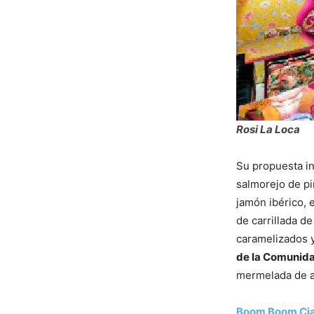
Rosi La Loca
Su propuesta in
salmorejo de pi
jamón ibérico,
de carrillada d
caramelizados y
de la Comunid
mermelada de a
Boom Boom Ci