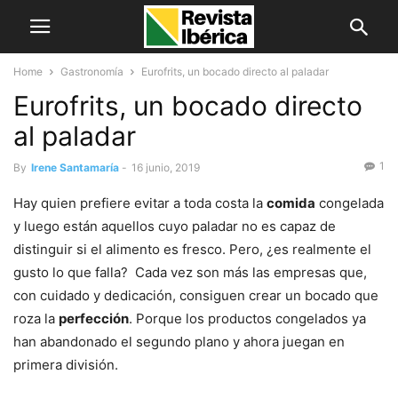
Home
Gastronomía
Eurofrits, un bocado directo al paladar
Eurofrits, un bocado directo
al paladar
1
By
Irene Santamaría
-
16 junio, 2019
Hay quien prefiere evitar a toda costa la
comida
congelada
y luego están aquellos cuyo paladar no es capaz de
distinguir si el alimento es fresco. Pero, ¿es realmente el
gusto lo que falla? Cada vez son más las empresas que,
con cuidado y dedicación, consiguen crear un bocado que
roza la
perfección
. Porque los productos congelados ya
han abandonado el segundo plano y ahora juegan en
primera división.