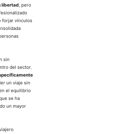
 libertad
, pero
fesionalizado
 forjar vínculos
onsolidada
 personas
n sin
tro del sector.
specíficamente
er un viaje sin
en el equilibrio
 que se ha
ado un mayor
viajero