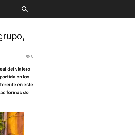
 grupo,
0
al del viajero
partida en los
eferente en este
vas formas de