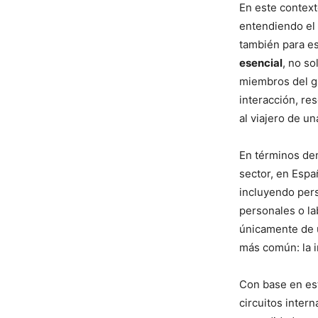
En este contexto
entendiendo el 
también para e
esencial
, no so
miembros del gr
interacción, res
al viajero de un
En términos dem
sector, en Esp
incluyendo pers
personales o la
únicamente de u
más común: la in
Con base en est
circuitos intern