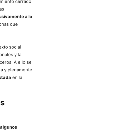
eamiento cerrado
as
usivamente a lo
sonas que
exto social
onales y la
ceros. A ello se
ra y plenamente
astada
en la
os
 algunos