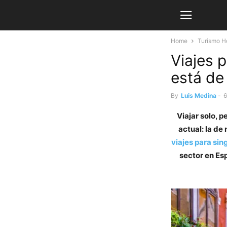
Home
Turismo H
Viajes p
está d
By
Luis Medina
-
6
Viajar solo, 
actual: la de
viajes para sin
sector en Es