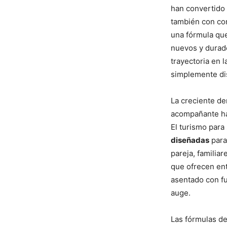
han convertido 
también con co
una fórmula que
nuevos y durade
trayectoria en 
simplemente dis
La creciente de
acompañante ha 
El turismo para
diseñadas
para
pareja, familiar
que ofrecen ent
asentado con f
auge.
Las fórmulas de