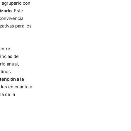
e agruparlo con
lizado
. Este
 convivencia
zativas para los
 entre
rencias de
rio anual,
stinos
tención a la
ades en cuanto a
lá de la