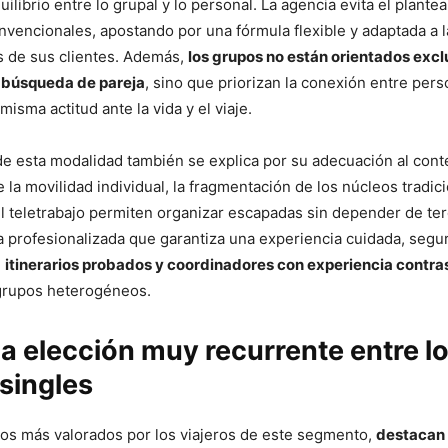
ilibrio entre lo grupal y lo personal. La agencia evita el plant
onvencionales, apostando por una fórmula flexible y adaptada a l
s de sus clientes. Además,
los grupos no están orientados excl
 búsqueda de pareja
, sino que priorizan la conexión entre per
isma actitud ante la vida y el viaje.
de esta modalidad también se explica por su adecuación al cont
e la movilidad individual, la fragmentación de los núcleos tradici
el teletrabajo permiten organizar escapadas sin depender de ter
 profesionalizada que garantiza una experiencia cuidada, segu
n
itinerarios probados y coordinadores con experiencia contr
 grupos heterogéneos.
una elección muy recurrente entre l
 singles
nos más valorados por los viajeros de este segmento,
destacan