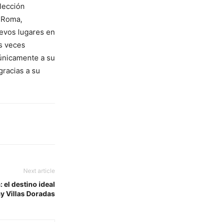
lección
o Roma,
evos lugares en
s veces
a únicamente a su
gracias a su
Next article
 el destino ideal
y Villas Doradas