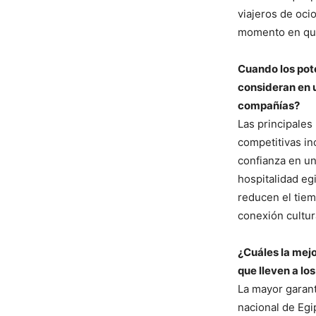
viajeros de oci
momento en que
Cuando los pote
consideran en u
compañías?
Las principales 
competitivas in
confianza en un
hospitalidad eg
reducen el tiem
conexión cultu
¿Cuáles la mej
que lleven a lo
La mayor garant
nacional de Egi