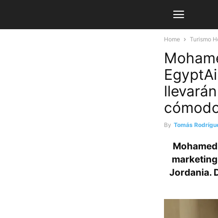
Home
Turismo H
Mohame
EgyptAi
llevará
cómodo
By
Tomás Rodrígu
Mohamed 
marketing 
Jordania. 