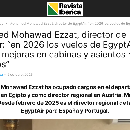
oy
Mohamed Mohawad Ezzat, director de EgyptAir: “en 2026 los vuelos de Egyp
d Mohawad Ezzat, director de
r: “en 2026 los vuelos de EgyptA
n mejoras en cabinas y asientos
s”
ez
-
9 octubre, 2025
Mohawad Ezzat ha ocupado cargos en el depart
en Egipto y como director regional en Austria, 
Desde febrero de 2025 es el director regional de 
EgyptAir para España y Portugal.