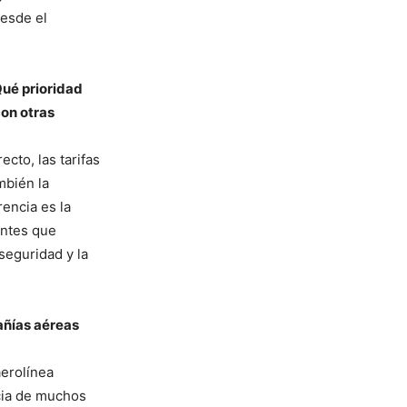
desde el
Qué prioridad
con otras
ecto, las tarifas
mbién la
rencia es la
entes que
seguridad y la
añías aéreas
aerolínea
ncia de muchos