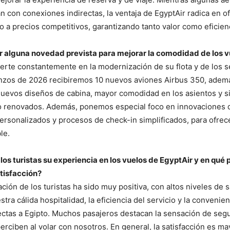
 con conexiones indirectas, la ventaja de EgyptAir radica en o
to a precios competitivos, garantizando tanto valor como eficien
r alguna novedad prevista para mejorar la comodidad de los v
vierte constantemente en la modernización de su flota y de los s
nzos de 2026 recibiremos 10 nuevos aviones Airbus 350, adem
nuevos diseños de cabina, mayor comodidad en los asientos y s
o renovados. Además, ponemos especial foco en innovaciones d
ersonalizados y procesos de check-in simplificados, para ofrec
le.
os turistas su experiencia en los vuelos de EgyptAir y en qué p
tisfacción?
ción de los turistas ha sido muy positiva, con altos niveles de 
estra cálida hospitalidad, la eficiencia del servicio y la conveni
ctas a Egipto. Muchos pasajeros destacan la sensación de segu
erciben al volar con nosotros. En general, la satisfacción es ma