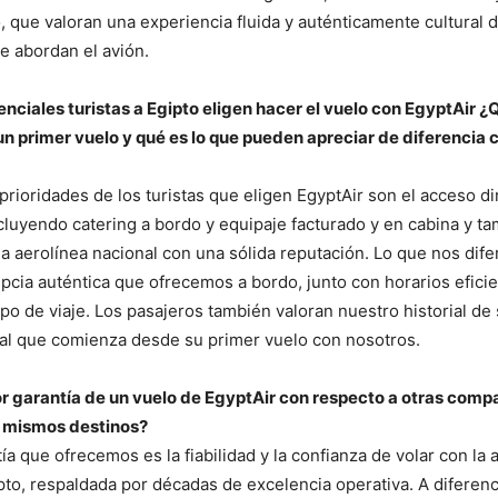
o, que valoran una experiencia fluida y auténticamente cultural 
 abordan el avión.
nciales turistas a Egipto eligen hacer el vuelo con EgyptAir ¿
n primer vuelo y qué es lo que pueden apreciar de diferencia 
prioridades de los turistas que eligen EgyptAir son el acceso dir
cluyendo catering a bordo y equipaje facturado y en cabina y ta
a aerolínea nacional con una sólida reputación. Lo que nos dife
ipcia auténtica que ofrecemos a bordo, junto con horarios efici
po de viaje. Los pasajeros también valoran nuestro historial de 
ral que comienza desde su primer vuelo con nosotros.
or garantía de un vuelo de EgyptAir con respecto a otras comp
s mismos destinos?
ía que ofrecemos es la fiabilidad y la confianza de volar con la 
pto, respaldada por décadas de excelencia operativa. A difere