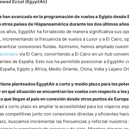
wad Ezzat (EgyptAir)
 han avanzado en la programación de vuelos a Egipto desde 
 otros países de Hispanoamérica durante los dos últimos año
dos años, EgyptAir ha fortalecido de manera significativa sus o
, incrementando la frecuencia de vuelos a Luxor y a El Cairo, o
arantizar conexiones fluidas. Asimismo, hemos ampliado nuestr
acionales
vía El Cairo, convirtiendo a El Cairo en un
hub
conveni
entes de España. Esto nos ha permitido posicionar a EgyptAir
España, Egipto y África, Medio Oriente, China, India y Lejano Or
tiene planteados EgyptAir a corto y medio plazo para los pote
en qué situación se encuentran los vuelos con respecto a los 
s que llegan al país en conexión desde otros puntos de Europa
ad a corto plazo es ampliar la accesibilidad para los viajeros es
fas competitivas junto con conexiones directas y eficientes haci
lazo, buscamos incrementar las frecuencias y reforzar nuestros 
mejorar la experiencia de reserva y de viaje. Mientras algunas a