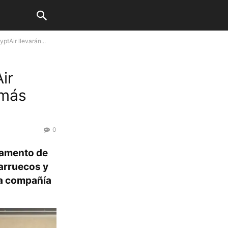
tAir llevarán...
ir
 más
0
amento de
Marruecos y
la compañía