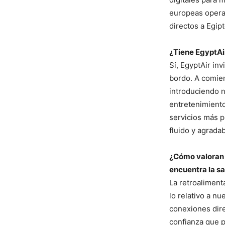
europeas operan
directos a Egip
¿Tiene EgyptAi
Sí, EgyptAir in
bordo. A comie
introduciendo 
entretenimient
servicios más p
fluido y agradab
¿Cómo valoran l
encuentra la sa
La retroalimenta
lo relativo a nu
conexiones dire
confianza que p