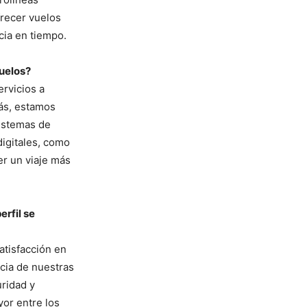
frecer vuelos
cia en tiempo.
uelos?
ervicios a
ás, estamos
istemas de
igitales, como
er un viaje más
erfil se
satisfacción en
encia de nuestras
ridad y
yor entre los