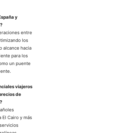
España y
s?
peraciones entre
ptimizando los
o alcance hacia
ente para los
 como un puente
iente.
nciales viajeros
precios de
?
pañoles
a El Cairo y más
servicios
erolíneas