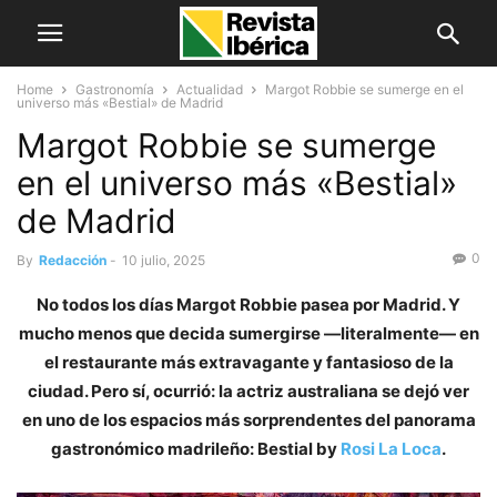
Home
Gastronomía
Actualidad
Margot Robbie se sumerge en el
universo más «Bestial» de Madrid
Margot Robbie se sumerge
en el universo más «Bestial»
de Madrid
0
By
Redacción
-
10 julio, 2025
No todos los días Margot Robbie pasea por Madrid. Y
mucho menos que decida sumergirse —literalmente— en
el restaurante más extravagante y fantasioso de la
ciudad. Pero sí, ocurrió: la actriz australiana se dejó ver
en uno de los espacios más sorprendentes del panorama
gastronómico madrileño: Bestial by
Rosi La Loca
.