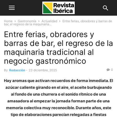
Home
Gastronomía
Actualidad
Entre ferias, obradores y barras de
bar, el regreso de la maquinaria...
Entre ferias, obradores y
barras de bar, el regreso de la
maquinaria tradicional al
negocio gastronómico
0
By
Redacción
-
23 diciembre, 2025
Hay aromas que activan recuerdos de forma inmediata. El
azúcar caliente girando en el aire, el aceite burbujeando
al fondo de una churrera o el sonido rítmico de una
amasadora al empezar la jornada forman parte de una
memoria colectiva muy reconocible. Durante años, este
tipo de elaboraciones parecían relegadas a fiestas