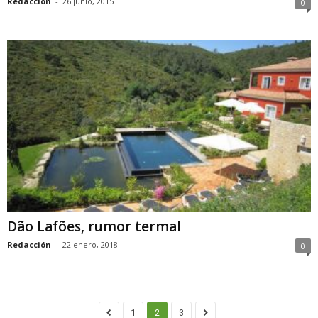
Redacción
-
26 junio, 2015
0
Dão Lafões, rumor termal
Redacción
-
22 enero, 2018
0
1
2
3