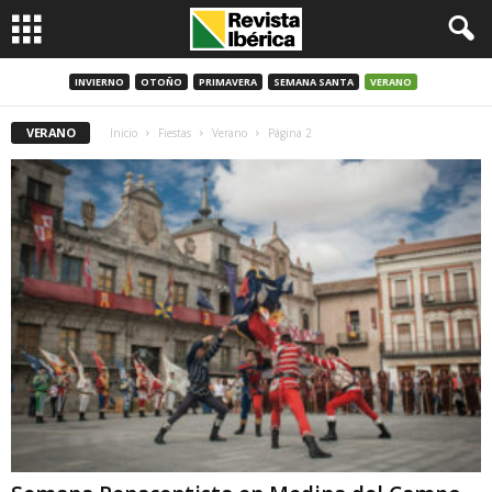
INVIERNO
OTOÑO
PRIMAVERA
SEMANA SANTA
VERANO
VERANO
Inicio
Fiestas
Verano
Página 2