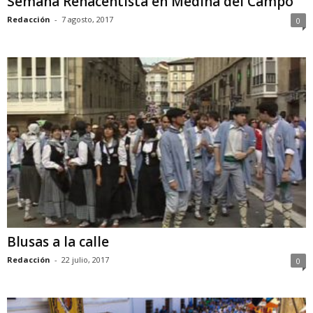
Semana Renacentista en Medina del Campo
Redacción
-
7 agosto, 2017
0
Blusas a la calle
Redacción
-
22 julio, 2017
0